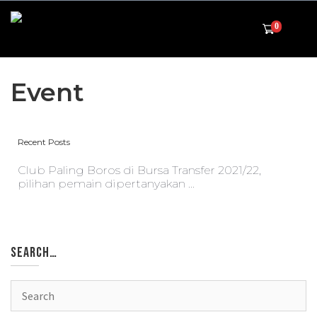
0
Event
Recent Posts
Club Paling Boros di Bursa Transfer 2021/22,
pilihan pemain dipertanyakan ...
SEARCH…