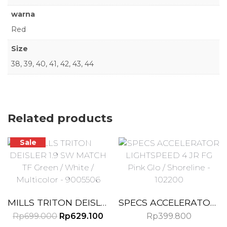
warna
Red
Size
38, 39, 40, 41, 42, 43, 44
Related products
Sale
MILLS TRITON DEISLER 1.9 SW MATCH TF Green / White / Multicolor – 9005506
SPECS ACCELERATOR LIGHTSPEED 4 JR FG Pink Glo / Shoreline – 102200
O
C
Rp
699.000
Rp
629.100
Rp
399.800
r
u