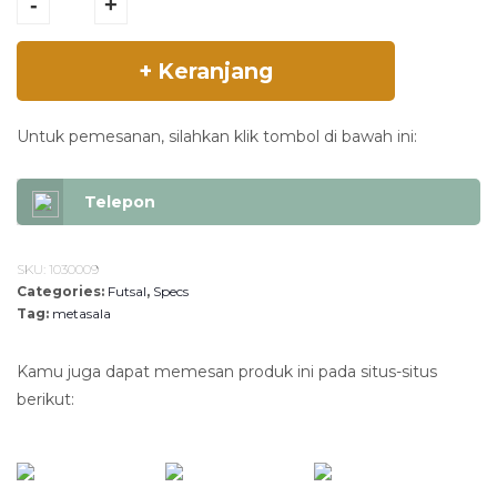
R
3
-
+
5 - High Risk Red
p
8
/ Flint Gray -
5
4
+ Keranjang
1030009 quantity
4
.
9
8
.
6
Untuk pemesanan, silahkan klik tombol di bawah ini:
8
0
0
.
Telepon
0
.
SKU:
1030009
Categories:
Futsal
,
Specs
Tag:
metasala
Kamu juga dapat memesan produk ini pada situs-situs
berikut: