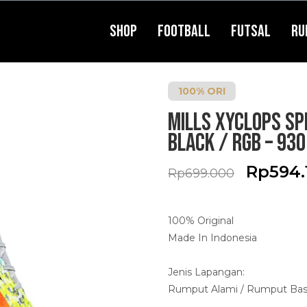
Shop
Football
Futsal
Ru
100% ORI
MILLS XYCLOPS SPE
Black / RGB – 93
Rp
594.
O
Rp
699.000
r
i
100% Original
g
i
Made In Indonesia
n
a
Jenis Lapangan:
l
Rumput Alami / Rumput Basa
p