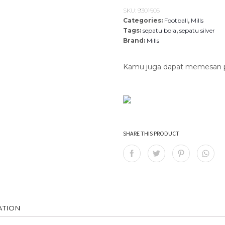
SKU:
9301605
Categories:
Football
,
Mills
Tags:
sepatu bola
,
sepatu silver
Brand:
Mills
Kamu juga dapat memesan pro
SHARE THIS PRODUCT
ATION