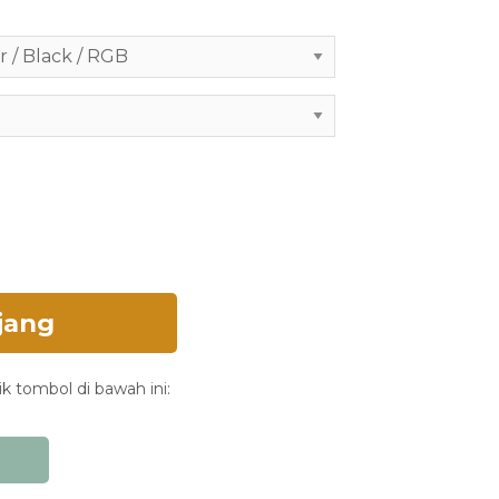
i
c
e
i
s
:
R
p
5
9
4
.
jang
1
5
k tombol di bawah ini:
0
.