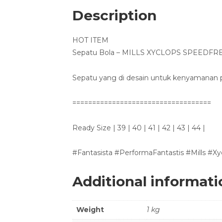
Description
HOT ITEM
Sepatu Bola – MILLS XYCLOPS SPEEDFREAK 
Sepatu yang di desain untuk kenyamanan
===================================
Ready Size | 39 | 40 | 41 | 42 | 43 | 44 |
#Fantasista #PerformaFantastis #Mills #X
Additional informati
Weight
1 kg