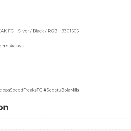
FG – Silver / Black / RGB – 9301605
 pemakainya
yclopsSpeedFreaksFG #SepatuBolaMills
on