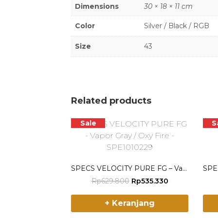
Dimensions
30 × 18 × 11 cm
Color
Silver / Black / RGB
Size
43
Related products
Sale
S
SPECS VELOCITY PURE FG – Vapor Gray / Oxy Fire – SPE1010229
O
C
Rp
629.800
Rp
535.330
r
u
T
T
i
r
+ Keranjang
h
h
g
r