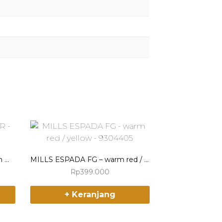
CALCI PUNISHER SC JR – Tan Mocca 220046
MILLS ESPADA FG – warm red / yellow – 9304405
Rp
399.000
T
+ Keranjang
h
i
s