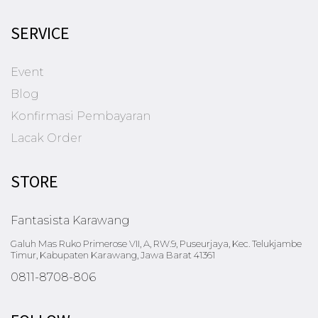
t
.
5
0
0
i
SERVICE
0
.
p
0
l
.
Event
e
v
Blog
a
Konfirmasi Pembayaran
r
Lacak Order
i
a
n
STORE
t
s
Fantasista Karawang
.
T
Galuh Mas Ruko Primerose VII, A, RW.9, Puseurjaya, Kec. Telukjambe
Timur, Kabupaten Karawang, Jawa Barat 41361
h
0811-8708-806
e
o
p