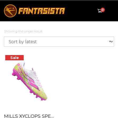
0
Showing the single result
Sale
MILLS XYCLOPS SPEEDFREAK 1.2 PRIME FG – White / Lime.Green / Pink – 9306004